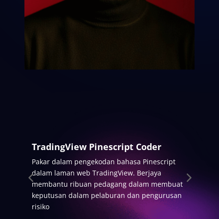
TradingView Pinescript Coder
S
Pakar dalam pengekodan bahasa Pinescript
M
dalam laman web TradingView. Berjaya
D
ts
membantu ribuan pedagang dalam membuat
a
n
keputusan dalam pelaburan dan pengurusan
M
risiko
m
1