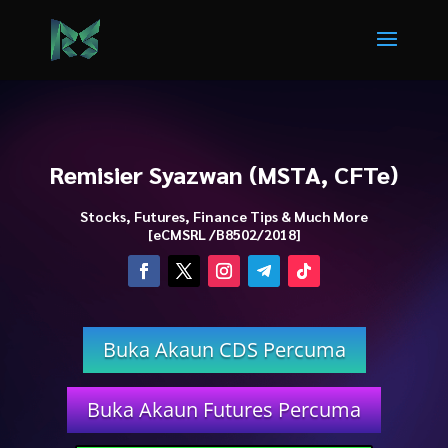
Remisier Syazwan (MSTA, CFTe)
Stocks, Futures, Finance Tips & Much More
[eCMSRL /B8502/2018]
Buka Akaun CDS Percuma
Buka Akaun Futures Percuma