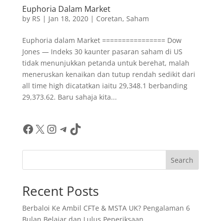
Euphoria Dalam Market
by
RS
|
Jan 18, 2020
|
Coretan
,
Saham
Euphoria dalam Market ================ Dow
Jones — Indeks 30 kaunter pasaran saham di US
tidak menunjukkan petanda untuk berehat, malah
meneruskan kenaikan dan tutup rendah sedikit dari
all time high dicatatkan iaitu 29,348.1 berbanding
29,373.62. Baru sahaja kita...
Facebook
X
Instagram
Telegram
TikTok
Search
Recent Posts
Berbaloi Ke Ambil CFTe & MSTA UK? Pengalaman 6
Bulan Belajar dan Lulus Peperiksaan