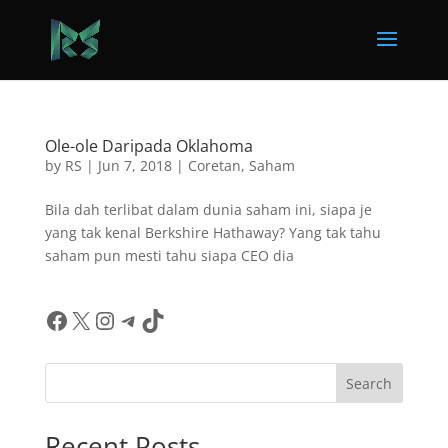
Ole-ole Daripada Oklahoma
by
RS
|
Jun 7, 2018
|
Coretan
,
Saham
Bila dah terlibat dalam dunia saham ini, siapa je
yang tak kenal Berkshire Hathaway? Yang tak tahu
saham pun mesti tahu siapa CEO dia
Facebook
X
Instagram
Telegram
TikTok
Search
Recent Posts